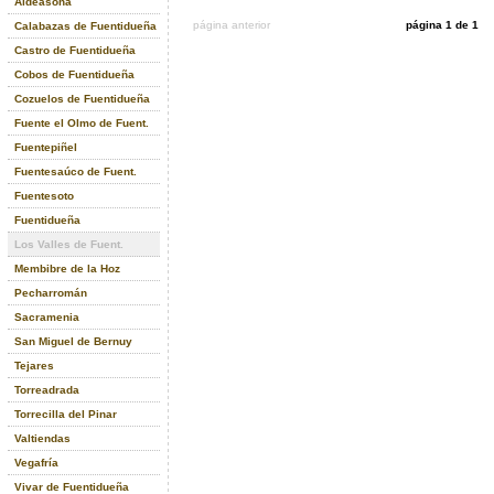
Aldeasoña
página anterior
página 1 de 1
Calabazas de Fuentidueña
Castro de Fuentidueña
Cobos de Fuentidueña
Cozuelos de Fuentidueña
Fuente el Olmo de Fuent.
Fuentepiñel
Fuentesaúco de Fuent.
Fuentesoto
Fuentidueña
Los Valles de Fuent.
Membibre de la Hoz
Pecharromán
Sacramenia
San Miguel de Bernuy
Tejares
Torreadrada
Torrecilla del Pinar
Valtiendas
Vegafría
Vivar de Fuentidueña