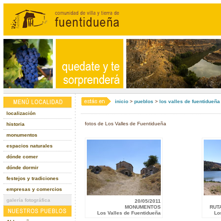
inicio
>
pueblos
>
los valles de fuentidueña
localización
fotos de Los Valles de Fuentidueña
historia
monumentos
espacios naturales
dónde comer
dónde dormir
festejos y tradiciones
empresas y comercios
galería fotográfica
20/05/2011
MONUMENTOS
RUT
Los Valles de Fuentidueña
Lo