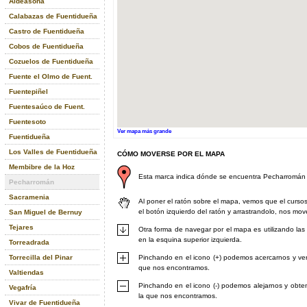
Aldeasoña
Calabazas de Fuentidueña
Castro de Fuentidueña
Cobos de Fuentidueña
Cozuelos de Fuentidueña
Fuente el Olmo de Fuent.
Fuentepiñel
Fuentesaúco de Fuent.
Fuentesoto
Ver mapa más grande
Fuentidueña
Los Valles de Fuentidueña
CÓMO MOVERSE POR EL MAPA
Membibre de la Hoz
Esta marca indica dónde se encuentra Pecharromán
Pecharromán
Sacramenia
Al poner el ratón sobre el mapa, vemos que el curs
el botón izquierdo del ratón y arrastrandolo, nos mo
San Miguel de Bernuy
Tejares
Otra forma de navegar por el mapa es utilizando las
en la esquina superior izquierda.
Torreadrada
Torrecilla del Pinar
Pinchando en el icono (+) podemos acercarnos y ver
que nos encontramos.
Valtiendas
Pinchando en el icono (-) podemos alejarnos y obte
Vegafría
la que nos encontramos.
Vivar de Fuentidueña