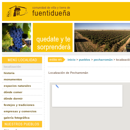
inicio
>
pueblos
>
pecharromán
> localizaci
localización
Localización de Pecharromán
historia
monumentos
espacios naturales
dónde comer
dónde dormir
festejos y tradiciones
empresas y comercios
galería fotográfica